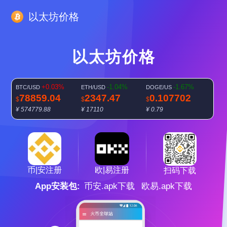
以太坊价格
以太坊价格
+0.03%
-1.04%
-1.67%
BTC/USD
ETH/USD
DOGE/US
78859.04
2347.47
0.107702
$
$
$
¥ 574779.88
¥ 17110
¥ 0.79
-0.84%
SOL/USD
103.8125
$
¥ 756.66
欧|易注册
币|安注册
扫码下载
App安装包:
币安.apk下载
欧易.apk下载